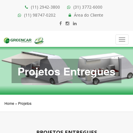
(11) 2942-3800
(31) 3772-6000
(11) 98747-0202
Área do Cliente
Toggl
navig
Projetos Entregues
Home
»
Projetos
PROJETOS ENTREGUES